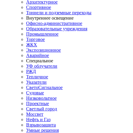
Архитектурное
Спортивное
Тоннели и подземные переходы
Внутреннее освещение
Офисно-административное
Образовательные учреждения
Промышленное
Торговое
ЖКХ
Экспозиционное
Аварийное
Специальное
УФ облучатели
РЖД
Тепличное
Указатели
СветоСигнальное
Судовые
Низковольтное
Проектные
Светлый город
Моссвет
Нефть и Газ
Взрывозащита
Умные решения