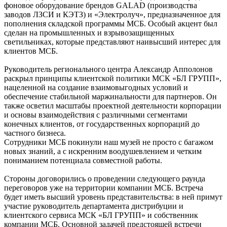
фоновое оборудование брендов GALAD (производства
заводов ЛЗСИ и КЭТЗ) и «Электролуч», предназначенное для
пополнения складской программы МСБ. Особый акцент был
сделан на промышленных и взрывозащищенных
светильниках, которые представляют наивысший интерес для
клиентов МСБ.
Руководитель регионального центра Александр Апполонов
раскрыл принципы клиентской политики МСК «БЛ ГРУПП»,
нацеленной на создание взаимовыгодных условий и
обеспечение стабильной маржинальности для партнеров. Он
также осветил масштабы проектной деятельности корпорации
и основы взаимодействия с различными сегментами
конечных клиентов, от государственных корпораций до
частного бизнеса.
Сотрудники МСБ покинули наш музей не просто с багажом
новых знаний, а с искренним воодушевлением и четким
пониманием потенциала совместной работы.
Стороны договорились о проведении следующего раунда
переговоров уже на территории компании МСБ. Встреча
будет иметь высший уровень представительства: в ней примут
участие руководитель департамента дистрибуции и
клиентского сервиса МСК «БЛ ГРУПП» и собственник
компании МСБ. Основной задачей предстоящей встречи