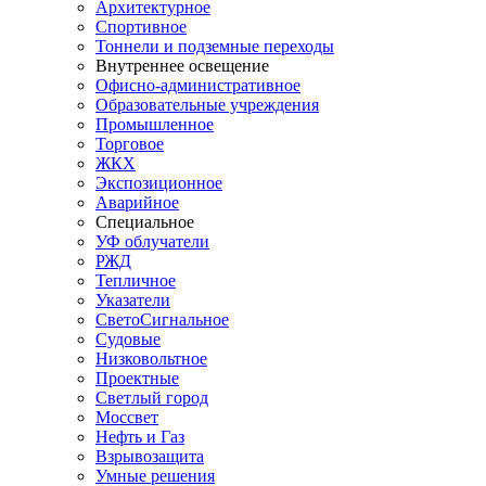
Архитектурное
Спортивное
Тоннели и подземные переходы
Внутреннее освещение
Офисно-административное
Образовательные учреждения
Промышленное
Торговое
ЖКХ
Экспозиционное
Аварийное
Специальное
УФ облучатели
РЖД
Тепличное
Указатели
СветоСигнальное
Судовые
Низковольтное
Проектные
Светлый город
Моссвет
Нефть и Газ
Взрывозащита
Умные решения