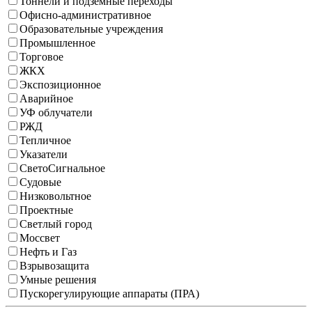
Тоннели и подземные переходы
Офисно-административное
Образовательные учреждения
Промышленное
Торговое
ЖКХ
Экспозиционное
Аварийное
УФ облучатели
РЖД
Тепличное
Указатели
СветоСигнальное
Судовые
Низковольтное
Проектные
Светлый город
Моссвет
Нефть и Газ
Взрывозащита
Умные решения
Пускорегулирующие аппараты (ПРА)