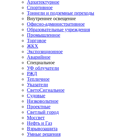
Архитектурное
Спортивное
Тоннели и подземные переходы
Внутреннее освещение
Офисно-административное
Образовательные учреждения
Промышленное
Торговое
ЖКХ
Экспозиционное
Аварийное
Специальное
УФ облучатели
РЖД
Тепличное
Указатели
СветоСигнальное
Судовые
Низковольтное
Проектные
Светлый город
Моссвет
Нефть и Газ
Взрывозащита
Умные решения