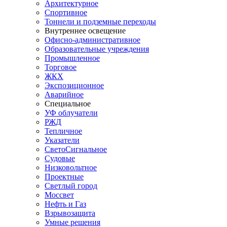
Архитектурное
Спортивное
Тоннели и подземные переходы
Внутреннее освещение
Офисно-административное
Образовательные учреждения
Промышленное
Торговое
ЖКХ
Экспозиционное
Аварийное
Специальное
УФ облучатели
РЖД
Тепличное
Указатели
СветоСигнальное
Судовые
Низковольтное
Проектные
Светлый город
Моссвет
Нефть и Газ
Взрывозащита
Умные решения