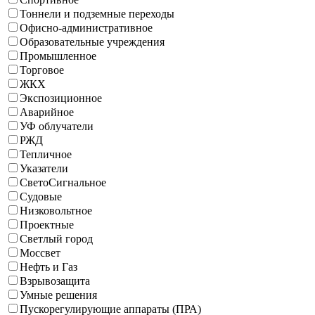
Тоннели и подземные переходы
Офисно-административное
Образовательные учреждения
Промышленное
Торговое
ЖКХ
Экспозиционное
Аварийное
УФ облучатели
РЖД
Тепличное
Указатели
СветоСигнальное
Судовые
Низковольтное
Проектные
Светлый город
Моссвет
Нефть и Газ
Взрывозащита
Умные решения
Пускорегулирующие аппараты (ПРА)