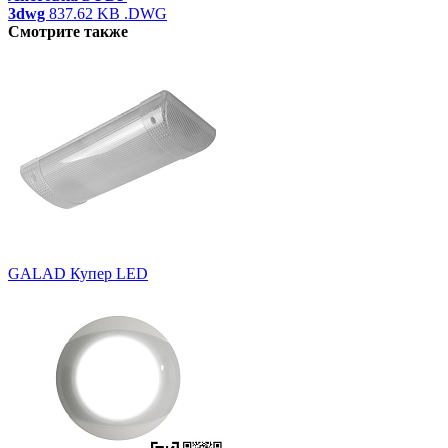
3dwg
837.62 KB
.DWG
Смотрите также
GALAD Купер LED