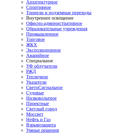
Архитектурное
Спортивное
Тоннели и подземные переходы
Внутреннее освещение
Офисно-административное
Образовательные учреждения
Промышленное
Торговое
ЖКХ
Экспозиционное
Аварийное
Специальное
УФ облучатели
РЖД
Тепличное
Указатели
СветоСигнальное
Судовые
Низковольтное
Проектные
Светлый город
Моссвет
Нефть и Газ
Взрывозащита
Умные решения