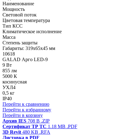
Наименование
Мощность
Световой поток
Цветовая температура
Тип КСС
Климатическое исполнение
Масса
Степень защиты
Габариты: 319x65x45 мм
10618
GALAD Арго LED-9
9 Вт
855 лм
5000 К
косинусная
УХЛ4
0,5 кг
IP40
Перейти к сравнению
Перейти к избранному
Перейти в корзину
Архив IES
708 B
.ZIP
Сертификат ТР ТС
1.18 MB
.PDF
3D Revit
480 KB
.RFA
Листовка в PDF