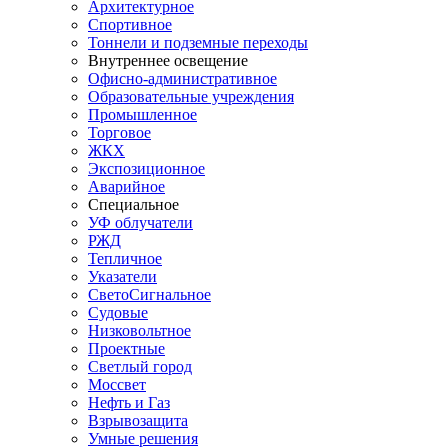
Архитектурное
Спортивное
Тоннели и подземные переходы
Внутреннее освещение
Офисно-административное
Образовательные учреждения
Промышленное
Торговое
ЖКХ
Экспозиционное
Аварийное
Специальное
УФ облучатели
РЖД
Тепличное
Указатели
СветоСигнальное
Судовые
Низковольтное
Проектные
Светлый город
Моссвет
Нефть и Газ
Взрывозащита
Умные решения