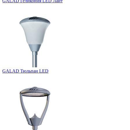
GALAD Геликония LED Лайт
GALAD Тюльпан LED