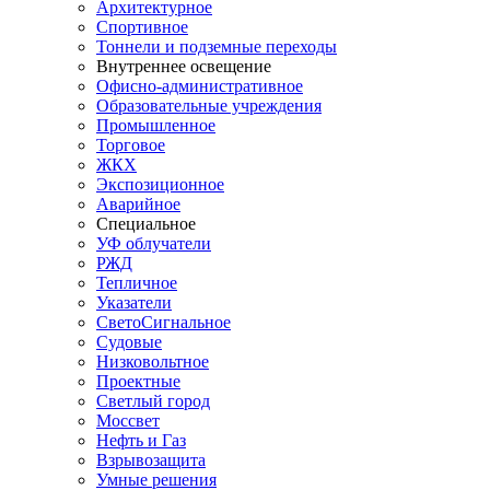
Архитектурное
Спортивное
Тоннели и подземные переходы
Внутреннее освещение
Офисно-административное
Образовательные учреждения
Промышленное
Торговое
ЖКХ
Экспозиционное
Аварийное
Специальное
УФ облучатели
РЖД
Тепличное
Указатели
СветоСигнальное
Судовые
Низковольтное
Проектные
Светлый город
Моссвет
Нефть и Газ
Взрывозащита
Умные решения