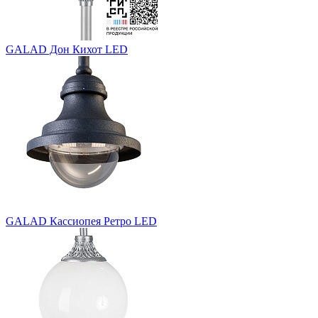
GALAD Дон Кихот LED
GALAD Кассиопея Ретро LED