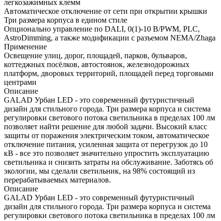
легкозажимных клемм
Автоматическое отключение от сети при открытии крышки
Три размера корпуса в едином стиле
Опционально управление по DALI, 0(1)-10 В/PWM, PLC,
AstroDimming, а также модификации с разъемом NEMA/Zhaga
Применение
Освещение улиц, дорог, площадей, парков, бульваров,
коттеджных посёлков, автостоянок, железнодорожных
платформ, дворовых территорий, площадей перед торговыми
центрами
Описание
GALAD Урбан LED - это современный футуристичный
дизайн для стильного города. Три размера корпуса и система
регулировки светового потока светильника в пределах 100 лм
позволяет найти решение для любой задачи. Высокий класс
защиты от поражения электрическим током, автоматическое
отключение питания, усиленная защита от перегрузок до 10
кВ - все это позволяет значительно упростить эксплуатацию
светильника и снизить затраты на обслуживание. Заботясь об
экологии, мы сделали светильник, на 98% состоящий из
перерабатываемых материалов.
Описание
GALAD Урбан LED - это современный футуристичный
дизайн для стильного города. Три размера корпуса и система
регулировки светового потока светильника в пределах 100 лм