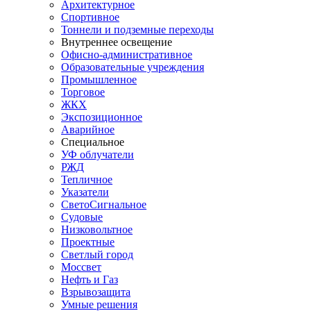
Архитектурное
Спортивное
Тоннели и подземные переходы
Внутреннее освещение
Офисно-административное
Образовательные учреждения
Промышленное
Торговое
ЖКХ
Экспозиционное
Аварийное
Специальное
УФ облучатели
РЖД
Тепличное
Указатели
СветоСигнальное
Судовые
Низковольтное
Проектные
Светлый город
Моссвет
Нефть и Газ
Взрывозащита
Умные решения