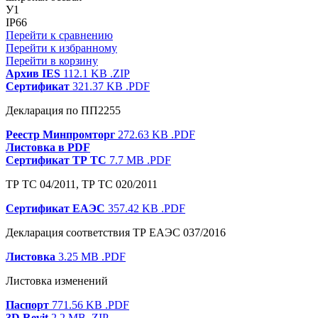
У1
IP66
Перейти к сравнению
Перейти к избранному
Перейти в корзину
Архив IES
112.1 KB
.ZIP
Сертификат
321.37 KB
.PDF
Декларация по ПП2255
Реестр Минпромторг
272.63 KB
.PDF
Листовка в PDF
Сертификат ТР ТС
7.7 MB
.PDF
ТР ТС 04/2011, ТР ТС 020/2011
Сертификат ЕАЭС
357.42 KB
.PDF
Декларация соответствия ТР ЕАЭС 037/2016
Листовка
3.25 MB
.PDF
Листовка изменений
Паспорт
771.56 KB
.PDF
3D Revit
2.2 MB
.ZIP