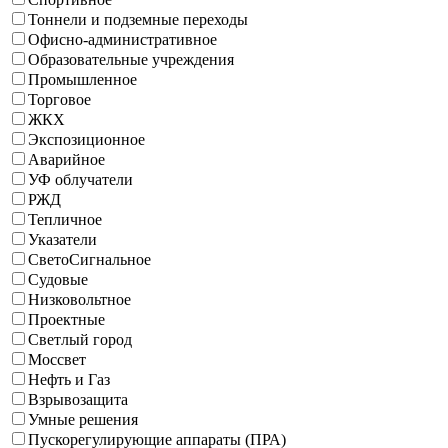
Тоннели и подземные переходы
Офисно-административное
Образовательные учреждения
Промышленное
Торговое
ЖКХ
Экспозиционное
Аварийное
УФ облучатели
РЖД
Тепличное
Указатели
СветоСигнальное
Судовые
Низковольтное
Проектные
Светлый город
Моссвет
Нефть и Газ
Взрывозащита
Умные решения
Пускорегулирующие аппараты (ПРА)