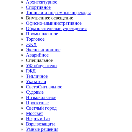
Архитектурное
Спортивное
Тоннели и подземные переходы
Внутреннее освещение
Офисно-административное
Образовательные учреждения
Промышленное
Торговое
ЖКХ
Экспозиционное
Аварийное
Специальное
УФ облучатели
РЖД
Тепличное
Указатели
СветоСигнальное
Судовые
Низковольтное
Проектные
Светлый город
Моссвет
Нефть и Газ
Взрывозащита
Умные решения