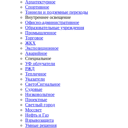
Архитектурное
Спортивное
Тоннели и подземные переходы
Внутреннее освещение
Офисно-административное
Образовательные учреждения
Промышленное
Торговое
ЖКХ
Экспозиционное
Аварийное
Специальное
УФ облучатели
РЖД
Тепличное
Указатели
СветоСигнальное
Судовые
Низковольтное
Проектные
Светлый город
Моссвет
Нефть и Газ
Взрывозащита
Умные решения