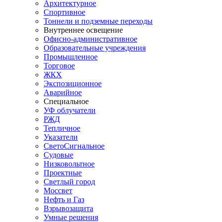
Архитектурное
Спортивное
Тоннели и подземные переходы
Внутреннее освещение
Офисно-административное
Образовательные учреждения
Промышленное
Торговое
ЖКХ
Экспозиционное
Аварийное
Специальное
УФ облучатели
РЖД
Тепличное
Указатели
СветоСигнальное
Судовые
Низковольтное
Проектные
Светлый город
Моссвет
Нефть и Газ
Взрывозащита
Умные решения