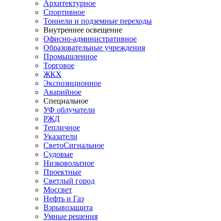
Архитектурное
Спортивное
Тоннели и подземные переходы
Внутреннее освещение
Офисно-административное
Образовательные учреждения
Промышленное
Торговое
ЖКХ
Экспозиционное
Аварийное
Специальное
УФ облучатели
РЖД
Тепличное
Указатели
СветоСигнальное
Судовые
Низковольтное
Проектные
Светлый город
Моссвет
Нефть и Газ
Взрывозащита
Умные решения