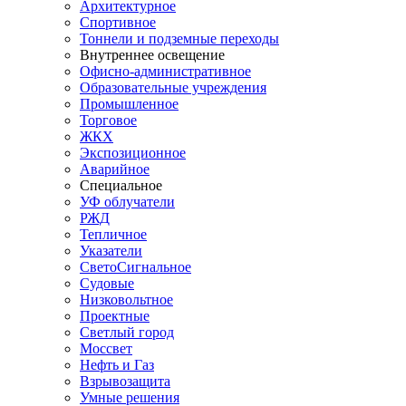
Архитектурное
Спортивное
Тоннели и подземные переходы
Внутреннее освещение
Офисно-административное
Образовательные учреждения
Промышленное
Торговое
ЖКХ
Экспозиционное
Аварийное
Специальное
УФ облучатели
РЖД
Тепличное
Указатели
СветоСигнальное
Судовые
Низковольтное
Проектные
Светлый город
Моссвет
Нефть и Газ
Взрывозащита
Умные решения