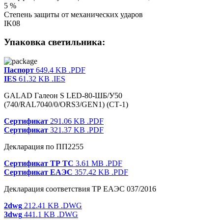
5 %
Степень защиты от механических ударов
IK08
Упаковка светильника:
Паспорт
649.4 KB
.PDF
IES
61.32 KB
.IES
GALAD Галеон S LED-80-ШБ/У50
(740/RAL7040/0/ORS3/GEN1) (СТ-1)
Сертификат
291.06 KB
.PDF
Сертификат
321.37 KB
.PDF
Декларация по ПП2255
Сертификат ТР ТС
3.61 MB
.PDF
Сертификат ЕАЭС
357.42 KB
.PDF
Декларация соответствия ТР ЕАЭС 037/2016
2dwg
212.41 KB
.DWG
3dwg
441.1 KB
.DWG