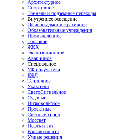
Архитектурное
Спортивное
Тоннели и подземные переходы
Внутреннее освещение
Офисно-административное
Образовательные учреждения
Промышленное
Торговое
ЖКХ
Экспозиционное
Аварийное
Специальное
УФ облучатели
РЖД
Тепличное
Указатели
СветоСигнальное
Судовые
Низковольтное
Проектные
Светлый город
Моссвет
Нефть и Газ
Взрывозащита
Умные решения