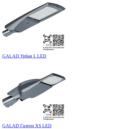
GALAD Урбан L LED
GALAD Галеон XS LED