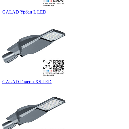
GALAD Урбан L LED
GALAD Галеон XS LED