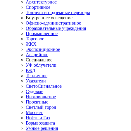
Архитектурное
Спортивное
Тоннели и подземные переходы
Внутреннее освещение
Офисно-административное
Образовательные учреждения
Промышленное
Торговое
ЖКХ
Экспозиционное
Аварийное
Специальное
УФ облучатели
РЖД
Тепличное
Указатели
СветоСигнальное
Судовые
Низковольтное
Проектные
Светлый город
Моссвет
Нефть и Газ
Взрывозащита
Умные решения