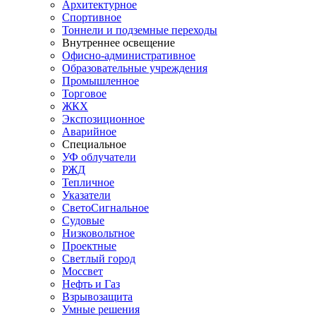
Архитектурное
Спортивное
Тоннели и подземные переходы
Внутреннее освещение
Офисно-административное
Образовательные учреждения
Промышленное
Торговое
ЖКХ
Экспозиционное
Аварийное
Специальное
УФ облучатели
РЖД
Тепличное
Указатели
СветоСигнальное
Судовые
Низковольтное
Проектные
Светлый город
Моссвет
Нефть и Газ
Взрывозащита
Умные решения