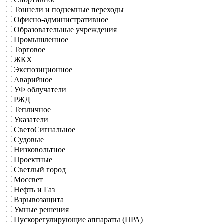
Тоннели и подземные переходы
Офисно-административное
Образовательные учреждения
Промышленное
Торговое
ЖКХ
Экспозиционное
Аварийное
УФ облучатели
РЖД
Тепличное
Указатели
СветоСигнальное
Судовые
Низковольтное
Проектные
Светлый город
Моссвет
Нефть и Газ
Взрывозащита
Умные решения
Пускорегулирующие аппараты (ПРА)