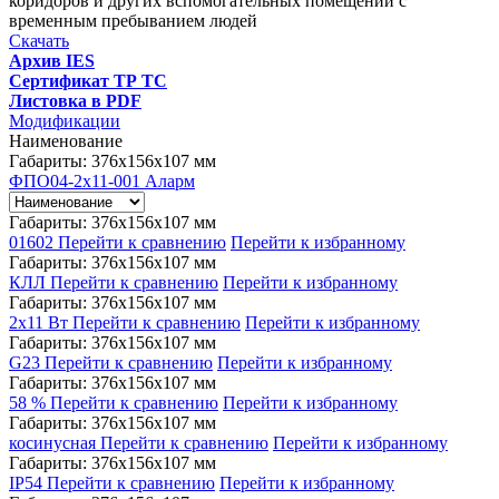
коридоров и других вспомогательных помещений с
временным пребыванием людей
Скачать
Архив IES
Сертификат ТР ТС
Листовка в PDF
Модификации
Наименование
Габариты: 376x156x107 мм
ФПО04-2х11-001 Аларм
Габариты: 376x156x107 мм
01602
Перейти к сравнению
Перейти к избранному
Габариты: 376x156x107 мм
КЛЛ
Перейти к сравнению
Перейти к избранному
Габариты: 376x156x107 мм
2x11 Вт
Перейти к сравнению
Перейти к избранному
Габариты: 376x156x107 мм
G23
Перейти к сравнению
Перейти к избранному
Габариты: 376x156x107 мм
58 %
Перейти к сравнению
Перейти к избранному
Габариты: 376x156x107 мм
косинусная
Перейти к сравнению
Перейти к избранному
Габариты: 376x156x107 мм
IP54
Перейти к сравнению
Перейти к избранному