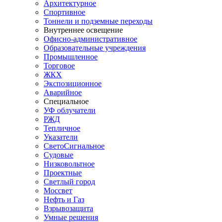
Архитектурное
Спортивное
Тоннели и подземные переходы
Внутреннее освещение
Офисно-административное
Образовательные учреждения
Промышленное
Торговое
ЖКХ
Экспозиционное
Аварийное
Специальное
УФ облучатели
РЖД
Тепличное
Указатели
СветоСигнальное
Судовые
Низковольтное
Проектные
Светлый город
Моссвет
Нефть и Газ
Взрывозащита
Умные решения